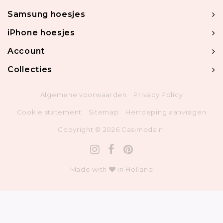
Samsung hoesjes
iPhone hoesjes
Account
Collecties
Algemene voorwaarden
Privacy Policy
Cookie statement
Sitemap
Herroeping aanvragen
Copyright © 2026 Casimoda.nl
Made with
in Holland