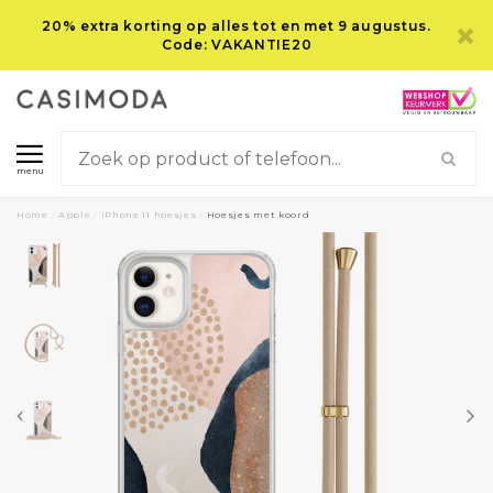
20% extra korting op alles tot en met 9 augustus.
Code: VAKANTIE20
menu
Home
/
Apple
/
iPhone 11 hoesjes
/
Hoesjes met koord