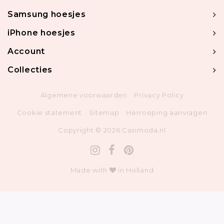
Samsung hoesjes
iPhone hoesjes
Account
Collecties
Algemene voorwaarden
Privacy Policy
Cookie statement
Sitemap
Herroeping aanvragen
Copyright © 2026 Casimoda.nl
Made with
in Holland