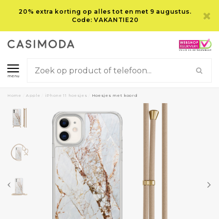
20% extra korting op alles tot en met 9 augustus.
Code: VAKANTIE20
menu
Home
/
Apple
/
iPhone 11 hoesjes
/
Hoesjes met koord