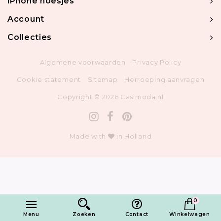
iPhone hoesjes
Account
Collecties
Algemene voorwaarden
Privacy Policy
Cookie statement
Sitemap
Herroeping aanvragen
Copyright © 2026 Casimoda.nl
Made with
in Holland
0
1
Toevoegen in winkelwagen
Menu
Zoeken
Contact
Winkelwagen