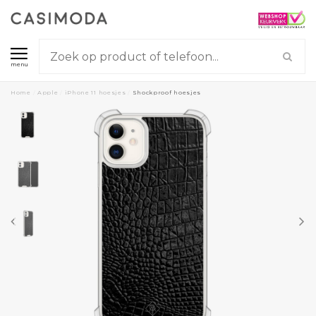
menu
Home
/
Apple
/
iPhone 11 hoesjes
/
Shockproof hoesjes