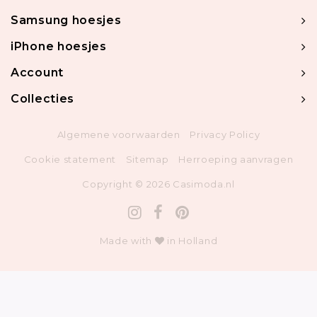
Samsung hoesjes
iPhone hoesjes
Account
Collecties
Algemene voorwaarden
Privacy Policy
Cookie statement
Sitemap
Herroeping aanvragen
Copyright © 2026 Casimoda.nl
Made with
in Holland