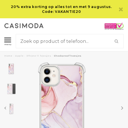
20% extra korting op alles tot en met 9 augustus.
Code: VAKANTIE20
menu
Home
/
Apple
/
iPhone 11 hoesjes
/
Shockproof hoesjes