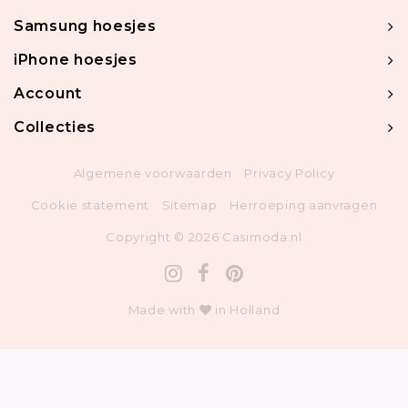
Samsung hoesjes
iPhone hoesjes
Account
Collecties
Algemene voorwaarden
Privacy Policy
Cookie statement
Sitemap
Herroeping aanvragen
Copyright © 2026 Casimoda.nl
Made with
in Holland