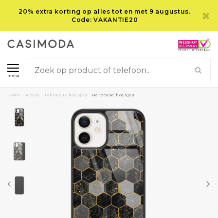
20% extra korting op alles tot en met 9 augustus.
Code: VAKANTIE20
menu
Home
/
Apple
/
iPhone 12 hoesjes
/
Hardcase hoesjes