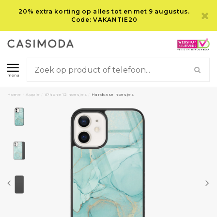
20% extra korting op alles tot en met 9 augustus.
Code: VAKANTIE20
menu
Home
/
Apple
/
iPhone 12 hoesjes
/
Hardcase hoesjes