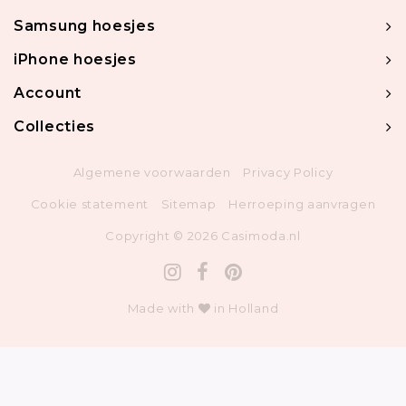
Samsung hoesjes
iPhone hoesjes
Account
Collecties
Algemene voorwaarden
Privacy Policy
Cookie statement
Sitemap
Herroeping aanvragen
Copyright © 2026 Casimoda.nl
Made with
in Holland