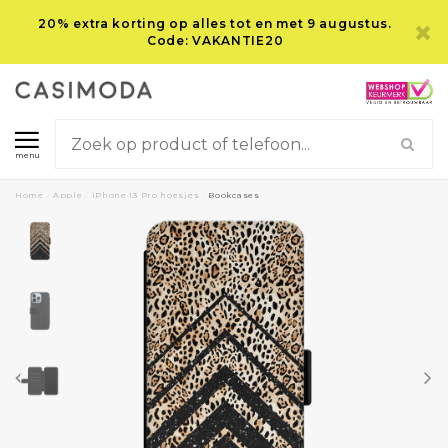
20% extra korting op alles tot en met 9 augustus.
Code: VAKANTIE20
menu
Home
/
Apple
/
iPhone 13 Pro hoesjes
/
Bookcases