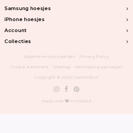
Samsung hoesjes
iPhone hoesjes
Account
Collecties
Algemene voorwaarden
Privacy Policy
Cookie statement
Sitemap
Herroeping aanvragen
Copyright © 2026 Casimoda.nl
Made with
in Holland