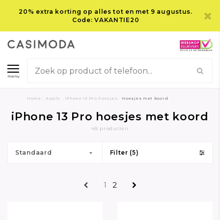
20% extra korting op alles tot en met 9 augustus.
Code: VAKANTIE20
menu
Home
/
Apple
/
iPhone 13 Pro hoesjes
/
Hoesjes met koord
iPhone 13 Pro hoesjes met koord
48 producten
Standaard
Filter (5)
1
2