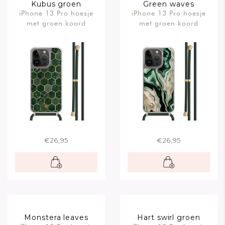
Kubus groen
Green waves
iPhone 13 Pro hoesje
iPhone 13 Pro hoesje
met groen koord
met groen koord
€26,95
€26,95
Monstera leaves
Hart swirl groen