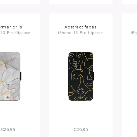
rmer grijs
Abstract faces
13 Pro flipcase
iPhone 13 Pro flipcase
iP
€26,95
€26,95