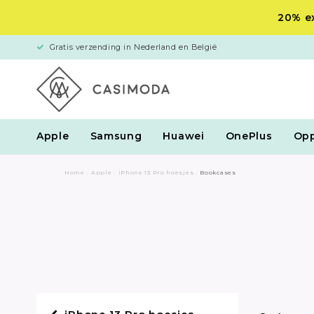
20% ex
Gratis verzending in Nederland en België
Apple
Samsung
Huawei
OnePlus
Op
Home
/
Apple
/
iPhone 13 Pro hoesjes
/
Bookcases