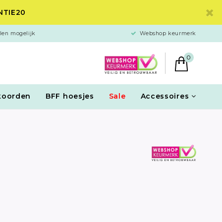
ANTIE20
len mogelijk
Webshop keurmerk
0
koorden
BFF hoesjes
Sale
Accessoires