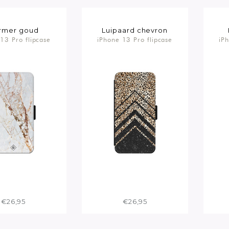
rmer goud
Luipaard chevron
13 Pro flipcase
iPhone 13 Pro flipcase
iP
€26,95
€26,95