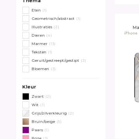
Thema
Eten
(1)
Geometrisch/abstract
(1)
Illustraties
(2)
Ma
iPhone 
Dieren
(4)
Marmer
(13)
Teksten
(1)
Geruit/gestreept/gestipt
(2)
Bloemen
(3)
Kleur
Zwart
(2)
Wit
(1)
Grijs/zilverkleurig
(2)
Bruin/beige
(5)
Paars
(1)
Roze
(3)