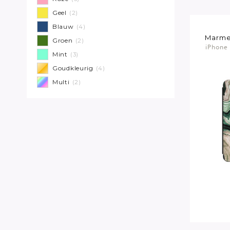
Geel
(2)
Blauw
(4)
Marme
Groen
(2)
iPhone 
Mint
(3)
Goudkleurig
(4)
Multi
(2)