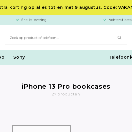
tra korting op alles tot en met 9 augustus. Code: VAK
Snelle levering
Achteraf beta
po
Sony
Telefoon
iPhone 13 Pro bookcases
27 producten