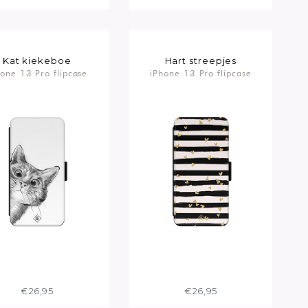
Kat kiekeboe
Hart streepjes
hone 13 Pro flipcase
iPhone 13 Pro flipcase
€26,95
€26,95