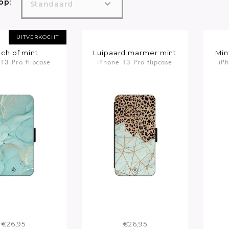
op:
Standaard
UITVERKOCHT
ch of mint
Luipaard marmer mint
Min
13 Pro flipcase
iPhone 13 Pro flipcase
iP
€26,95
€26,95