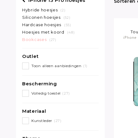
iPhone 13 Pro hoesjes
Sorteren 
Hybride hoesjes
(2)
Siliconen hoesjes
(52)
Hardcase hoesjes
(55)
Tou
Hoesjes met koord
(48)
iPhone 
Bookcases
(27)
Outlet
Toon alleen aanbiedingen
(1)
Bescherming
Volledig toestel
(27)
Materiaal
Kunstleder
(27)