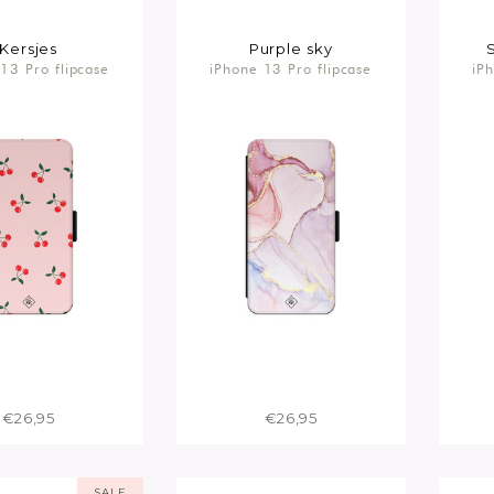
Kersjes
Purple sky
13 Pro flipcase
iPhone 13 Pro flipcase
iP
€26,95
€26,95
SALE