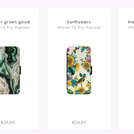
r groen goud
Sunflowers
Ma
13 Pro flipcase
iPhone 13 Pro flipcase
iP
€26,95
€26,95