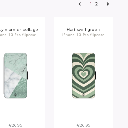
1
2
ty marmer collage
Hart swirl groen
hone 13 Pro flipcase
iPhone 13 Pro flipcase
€26,95
€26,95