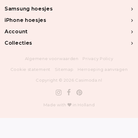
Samsung hoesjes
iPhone hoesjes
Account
Collecties
Algemene voorwaarden
Privacy Policy
Cookie statement
Sitemap
Herroeping aanvragen
Copyright © 2026 Casimoda.nl
Made with
in Holland