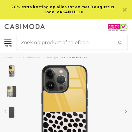
20% extra korting op alles tot en met 9 augustus.
Code: VAKANTIE20
menu
Home
/
Apple
/
iPhone 13 Pro hoesjes
/
Hardcase hoesjes