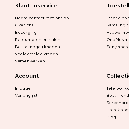
Klantenservice
Toestel
Neem contact met ons op
iPhone hoe
Over ons
Samsung h
Bezorging
Huawei ho
Retourneren en ruilen
OnePlus h
Betaalmogelijkheden
Sony hoes
Veelgestelde vragen
Samenwerken
Account
Collect
Inloggen
Telefoonk
Verlanglijst
Best frien
Screenpro
Goedkope 
Blog