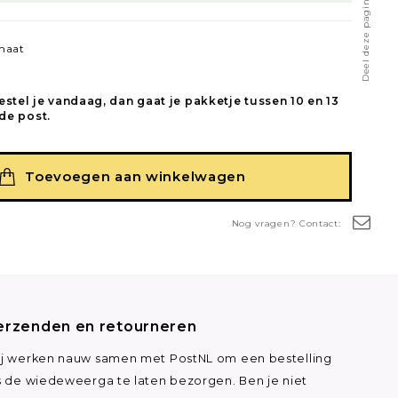
Deel deze pagina
naat
estel je vandaag, dan gaat je pakketje tussen 10 en 13
de post.
Toevoegen aan winkelwagen
Nog vragen? Contact:
erzenden en retourneren
j werken nauw samen met PostNL om een bestelling
s de wiedeweerga te laten bezorgen. Ben je niet