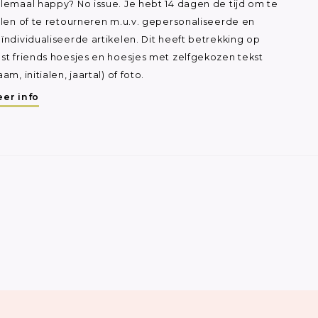
lemaal happy? No issue. Je hebt 14 dagen de tijd om te
ilen of te retourneren m.u.v. gepersonaliseerde en
ïndividualiseerde artikelen. Dit heeft betrekking op
st friends hoesjes en hoesjes met zelfgekozen tekst
aam, initialen, jaartal) of foto.
er info