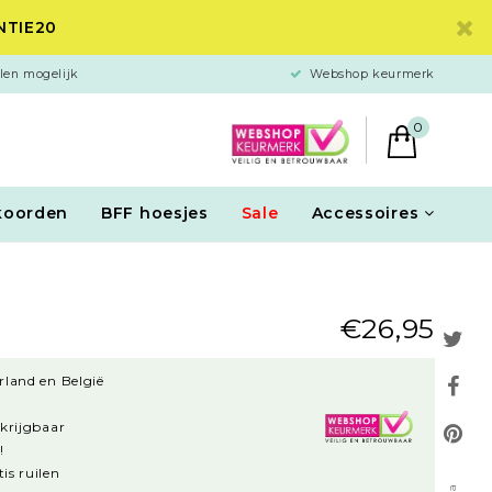
ANTIE20
len mogelijk
Webshop keurmerk
0
koorden
BFF hoesjes
Sale
Accessoires
€26,95
rland en België
rkrijgbaar
!
is ruilen