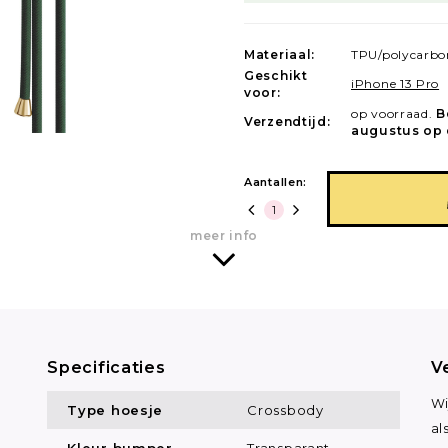
Materiaal:
TPU/polycarbo
Geschikt
iPhone 13 Pro
voor:
op voorraad.
B
Verzendtijd:
augustus op 
Aantallen:
meer info
Specificaties
V
Wi
Type hoesje
Crossbody
al
Kleur bumper
Transparant