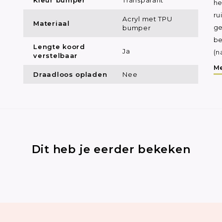
he
ru
Acryl met TPU
Materiaal
bumper
ge
be
Lengte koord
Ja
(n
verstelbaar
Me
Draadloos opladen
Nee
Dit heb je eerder bekeken