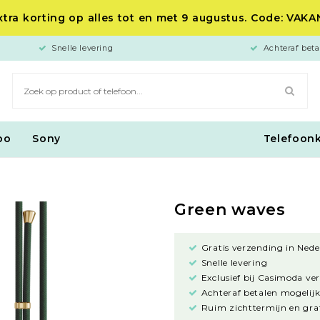
tra korting op alles tot en met 9 augustus. Code: VAK
Snelle levering
Achteraf beta
po
Sony
Telefoon
Green waves
Gratis verzending in Nede
Snelle levering
Exclusief bij Casimoda ve
Achteraf betalen mogelijk
Ruim zichttermijn en grat