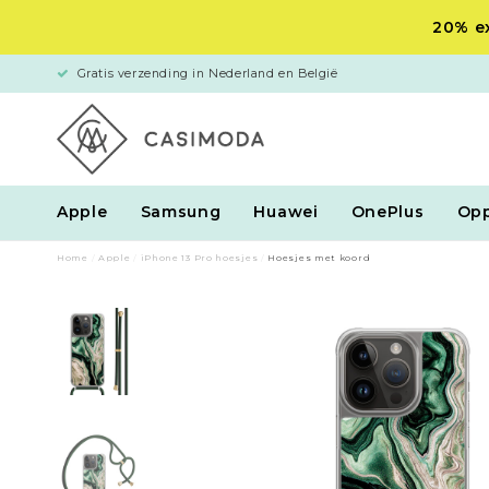
20% ex
Gratis verzending in Nederland en België
Apple
Samsung
Huawei
OnePlus
Op
Home
/
Apple
/
iPhone 13 Pro hoesjes
/
Hoesjes met koord