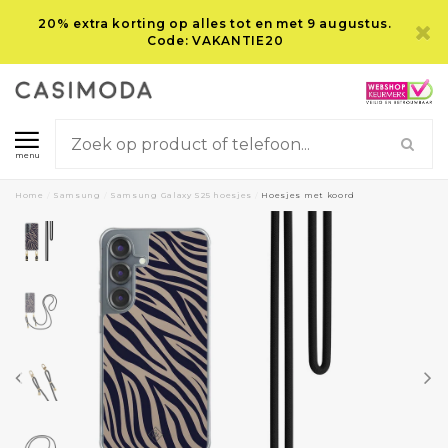
20% extra korting op alles tot en met 9 augustus.
Code: VAKANTIE20
menu
Home
/
Samsung
/
Samsung Galaxy S25 hoesjes
/
Hoesjes met koord