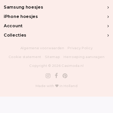
Samsung hoesjes
iPhone hoesjes
Account
Collecties
Algemene voorwaarden
Privacy Policy
Cookie statement
Sitemap
Herroeping aanvragen
Copyright © 2026 Casimoda.nl
Made with
in Holland