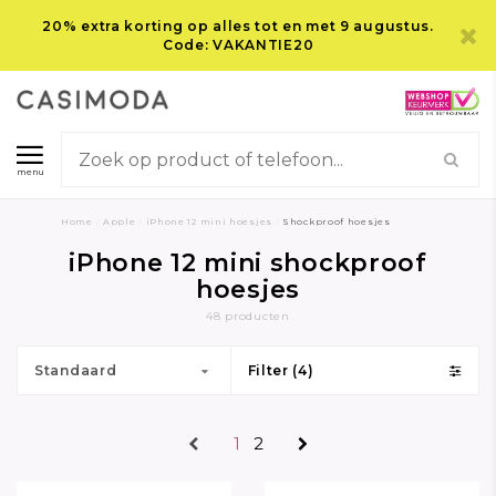
20% extra korting op alles tot en met 9 augustus.
Code: VAKANTIE20
menu
Home
/
Apple
/
iPhone 12 mini hoesjes
/
Shockproof hoesjes
iPhone 12 mini shockproof
hoesjes
48 producten
Standaard
Filter (4)
1
2