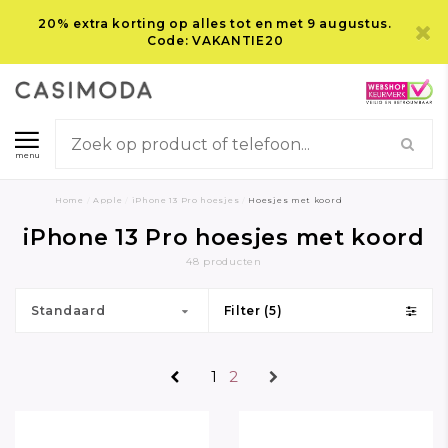
20% extra korting op alles tot en met 9 augustus.
Code: VAKANTIE20
menu
Home
/
Apple
/
iPhone 13 Pro hoesjes
/
Hoesjes met koord
iPhone 13 Pro hoesjes met koord
48 producten
Standaard
Filter (5)
1
2