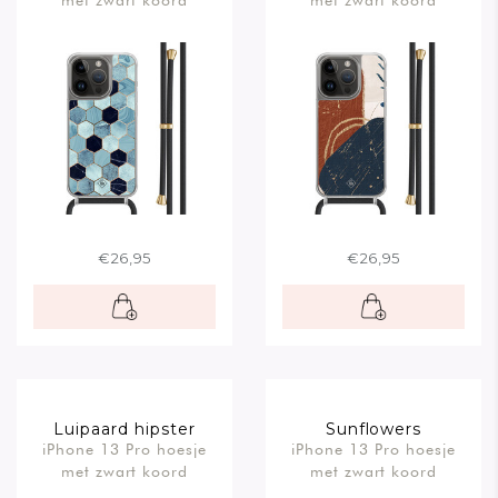
€26,95
€26,95
Luipaard hipster
Sunflowers
iPhone 13 Pro hoesje
iPhone 13 Pro hoesje
met zwart koord
met zwart koord