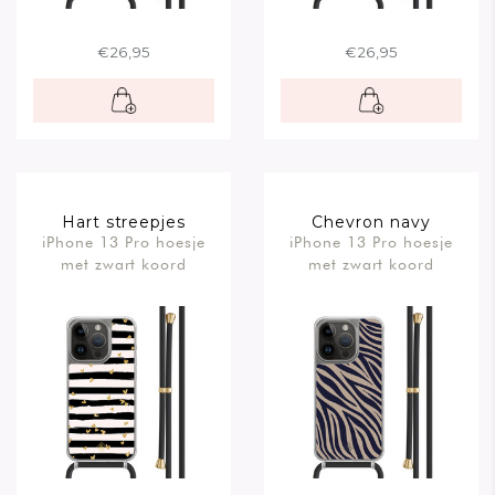
€26,95
€26,95
Hart streepjes
Chevron navy
iPhone 13 Pro hoesje
iPhone 13 Pro hoesje
met zwart koord
met zwart koord