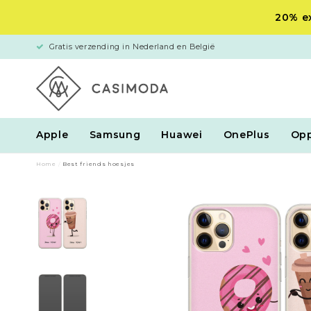
20% ex
Gratis verzending in Nederland en België
Apple
Samsung
Huawei
OnePlus
Op
Home
/
Best friends hoesjes