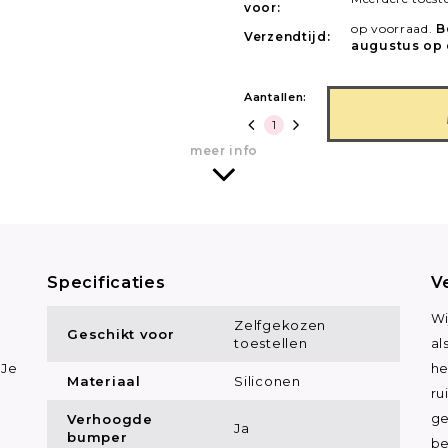
voor:
op voorraad.
B
Verzendtijd:
augustus op 
Aantallen:
meer info
Specificaties
V
Wi
Zelfgekozen
Geschikt voor
toestellen
al
 Je
he
Materiaal
Siliconen
ru
Verhoogde
ge
Ja
bumper
be