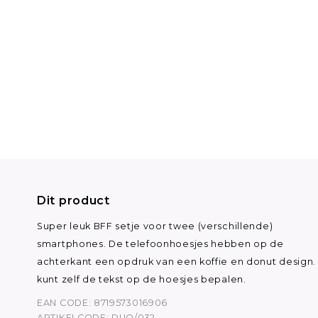
Dit product
Super leuk BFF setje voor twee (verschillende)
smartphones. De telefoonhoesjes hebben op de
achterkant een opdruk van een koffie en donut design.
kunt zelf de tekst op de hoesjes bepalen.
EAN CODE: 8719573016906
ARTIKELCODE: DUO/032