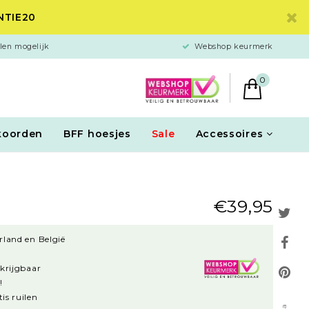
ANTIE20
len mogelijk
Webshop keurmerk
0
koorden
BFF hoesjes
Sale
Accessoires
€39,95
rland en België
rkrijgbaar
!
is ruilen