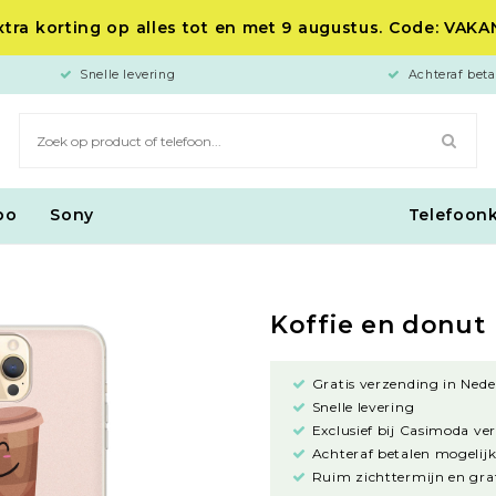
tra korting op alles tot en met 9 augustus. Code: VAK
Snelle levering
Achteraf beta
po
Sony
Telefoon
Koffie en donut
Gratis verzending in Nede
Snelle levering
Exclusief bij Casimoda ve
Achteraf betalen mogelijk
Ruim zichttermijn en grat