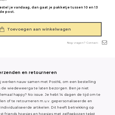
estel je vandaag, dan gaat je pakketje tussen 10 en 13
de post.
Toevoegen aan winkelwagen
Nog vragen? Contact:
erzenden en retourneren
j werken nauw samen met PostNL om een bestelling
s de wiedeweerga te laten bezorgen. Ben je niet
lemaal happy? No issue. Je hebt 14 dagen de tijd om te
ilen of te retourneren m.u.v. gepersonaliseerde en
ïndividualiseerde artikelen. Dit heeft betrekking op
st friends hoesjes en hoesjes met zelfgekozen tekst