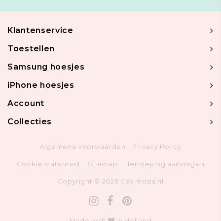
Klantenservice
Toestellen
Samsung hoesjes
iPhone hoesjes
Account
Collecties
Algemene voorwaarden
Privacy Policy
Cookie statement
Sitemap
Herroeping aanvragen
Copyright © 2026 Casimoda.nl
Made with
in Holland