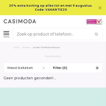
20% extra korting op alles tot en met 9 augustus.
Code: VAKANTIE20
menu
Home
/
Merken
/
Leuke Telefoonhoesjes
0 producten
Meest bekeken
Filter (0)
Geen producten gevonden!...