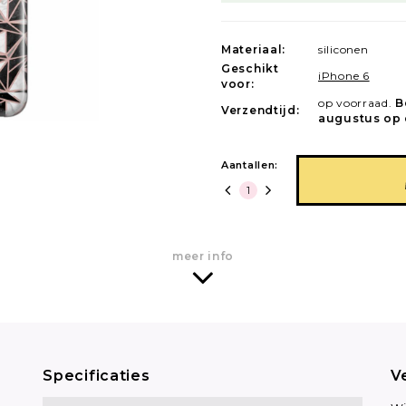
Materiaal:
siliconen
Geschikt
iPhone 6
voor:
op voorraad.
B
Verzendtijd:
augustus op 
Aantallen:
meer info
Specificaties
V