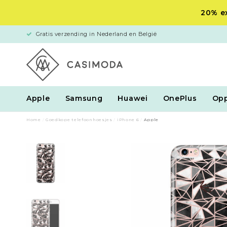
20% ex
Gratis verzending in Nederland en België
Apple
Samsung
Huawei
OnePlus
Op
Home
/
Goedkope telefoonhoesjes
/
iPhone 6
/
Apple