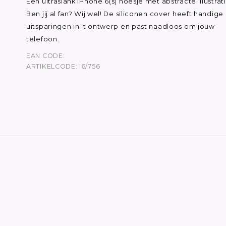
Een ultraslank iPhone 6(s) hoesje met abstracte illustrati
Ben jij al fan? Wij wel! De siliconen cover heeft handige
uitsparingen in 't ontwerp en past naadloos om jouw
telefoon.
EAN CODE:
ARTIKELCODE: I6/756