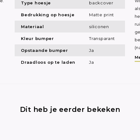
e.
Wi
Type hoesje
backcover
al
Bedrukking op hoesje
Matte print
he
ru
Materiaal
siliconen
ge
Kleur bumper
Transparant
be
(n
Opstaande bumper
Ja
Me
Draadloos op te laden
Ja
Dit heb je eerder bekeken