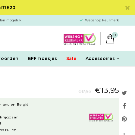
ANTIE20
len mogelijk
Webshop keurmerk
0
koorden
BFF hoesjes
Sale
Accessoires
€13,95
€17,95
rland en België
rkrijgbaar
!
is ruilen