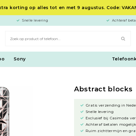
tra korting op alles tot en met 9 augustus. Code: VAK
Snelle levering
Achteraf beta
po
Sony
Telefoon
Abstract blocks
Gratis verzending in Nede
Snelle levering
Exclusief bij Casimoda ve
Achteraf betalen mogelijk
Ruim zichttermijn en grat