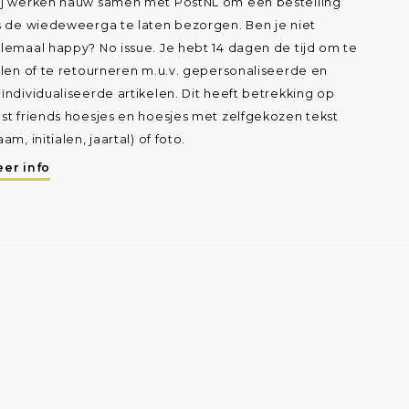
j werken nauw samen met PostNL om een bestelling
s de wiedeweerga te laten bezorgen. Ben je niet
lemaal happy? No issue. Je hebt 14 dagen de tijd om te
ilen of te retourneren m.u.v. gepersonaliseerde en
ïndividualiseerde artikelen. Dit heeft betrekking op
st friends hoesjes en hoesjes met zelfgekozen tekst
aam, initialen, jaartal) of foto.
er info