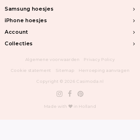
Samsung hoesjes
iPhone hoesjes
Account
Collecties
Algemene voorwaarden
Privacy Policy
Cookie statement
Sitemap
Herroeping aanvragen
Copyright © 2026 Casimoda.nl
Made with
in Holland