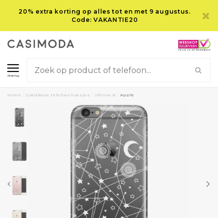
20% extra korting op alles tot en met 9 augustus.
Code: VAKANTIE20
menu
Home
/
Goedkope telefoonhoesjes
/
iPhone 6
/
Apple