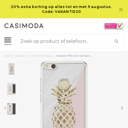
20% extra korting op alles tot en met 9 augustus.
Code: VAKANTIE20
menu
Home
/
Huawei
/
Siliconen hoesjes
/
Huawei P10 Lite hoesjes