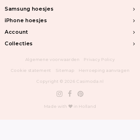
Samsung hoesjes
iPhone hoesjes
Account
Collecties
Algemene voorwaarden
Privacy Policy
Cookie statement
Sitemap
Herroeping aanvragen
Copyright © 2026 Casimoda.nl
Made with
in Holland