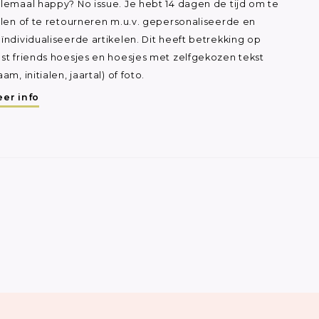
lemaal happy? No issue. Je hebt 14 dagen de tijd om te
ilen of te retourneren m.u.v. gepersonaliseerde en
ïndividualiseerde artikelen. Dit heeft betrekking op
st friends hoesjes en hoesjes met zelfgekozen tekst
aam, initialen, jaartal) of foto.
er info