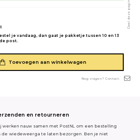
Deel deze pagina
e
estel je vandaag, dan gaat je pakketje tussen 10 en 13
de post.
.
Toevoegen aan winkelwagen
Nog vragen? Contact:
erzenden en retourneren
j werken nauw samen met PostNL om een bestelling
s de wiedeweerga te laten bezorgen. Ben je niet