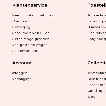
Klantenservice
Toestel
Neem contact met ons op
iPhone hoe
Over ons
Samsung h
Bezorging
Huawei ho
Retourneren en ruilen
OnePlus h
Betaalmogelijkheden
Sony hoes
Veelgestelde vragen
Samenwerken
Account
Collect
Inloggen
Telefoonk
Verlanglijst
Best frien
Screenpro
Goedkope 
Blog