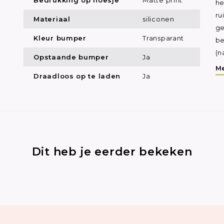
he
ru
Materiaal
siliconen
ge
Kleur bumper
Transparant
be
(n
Opstaande bumper
Ja
Me
Draadloos op te laden
Ja
Dit heb je eerder bekeken