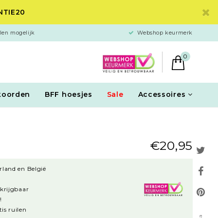
ANTIE20
len mogelijk
Webshop keurmerk
0
koorden
BFF hoesjes
Sale
Accessoires
€20,95
rland en België
rkrijgbaar
!
is ruilen