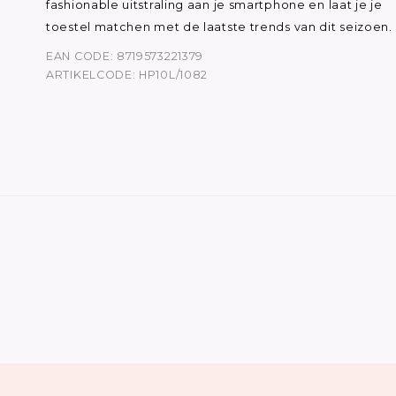
fashionable uitstraling aan je smartphone en laat je je
toestel matchen met de laatste trends van dit seizoen.
EAN CODE: 8719573221379
ARTIKELCODE: HP10L/1082