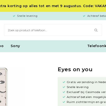
tra korting op alles tot en met 9 augustus. Code: VAK
Snelle levering
Achteraf beta
po
Sony
Telefoon
Eyes on you
Gratis verzending in Nede
Snelle levering
Exclusief bij Casimoda ve
Achteraf betalen mogelijk
Ruim zichttermijn en grat