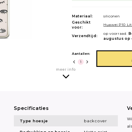
Materiaal:
siliconen
Geschikt
Huawei P10 Lit
voor:
op voorraad.
B
Verzendtijd:
augustus op 
Aantallen:
meer info
Specificaties
V
Wi
Type hoesje
backcover
al
Bedrukking op hoesje
Matte print