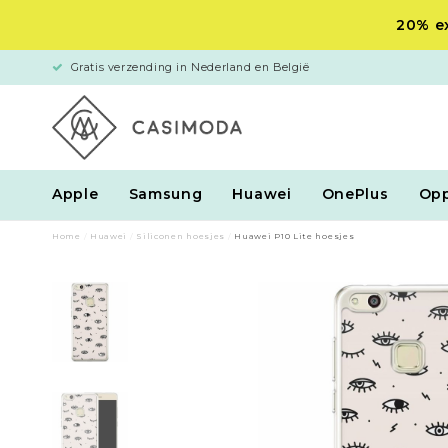
20% ex
Gratis verzending in Nederland en België
Apple
Samsung
Huawei
OnePlus
Op
Home
/
Huawei
/
Siliconen hoesjes
/
Huawei P10 Lite hoesjes