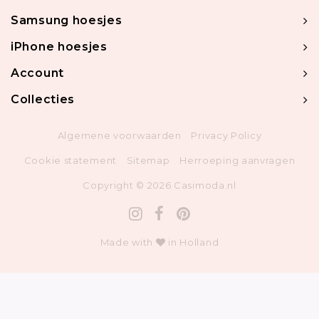
Samsung hoesjes
iPhone hoesjes
Account
Collecties
Algemene voorwaarden
Privacy Policy
Cookie statement
Sitemap
Herroeping aanvragen
Copyright © 2026 Casimoda.nl
Made with
in Holland