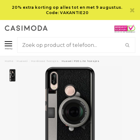
20% extra korting op alles tot en met 9 augustus.
Code: VAKANTIE20
menu
Home
/
Huawei
/
Hardcase hoesjes
/
Huawei P20 Lite hoesjes