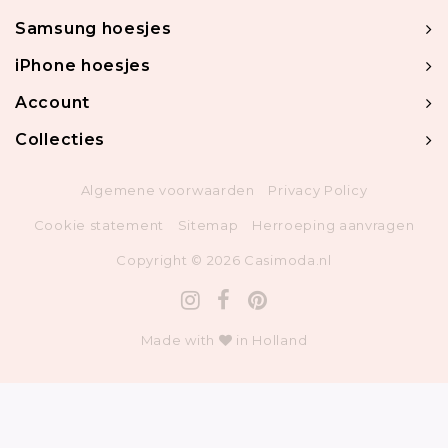
Samsung hoesjes
iPhone hoesjes
Account
Collecties
Algemene voorwaarden
Privacy Policy
Cookie statement
Sitemap
Herroeping aanvragen
Copyright © 2026 Casimoda.nl
Made with
in Holland