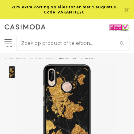
20% extra korting op alles tot en met 9 augustus.
Code: VAKANTIE20
menu
Home
/
Huawei
/
Hardcase hoesjes
/
Huawei P20 Lite hoesjes