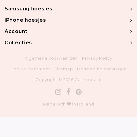
Samsung hoesjes
iPhone hoesjes
Account
Collecties
Algemene voorwaarden
Privacy Policy
Cookie statement
Sitemap
Herroeping aanvragen
Copyright © 2026 Casimoda.nl
Made with
in Holland