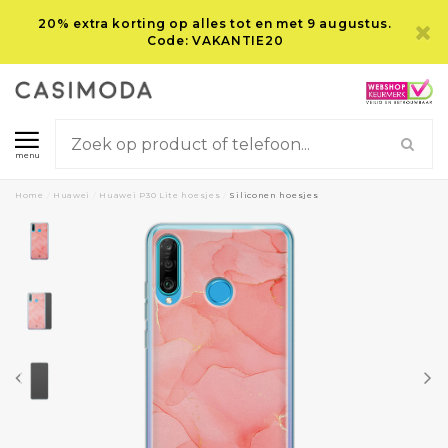
20% extra korting op alles tot en met 9 augustus.
Code: VAKANTIE20
menu
Home
/
Huawei
/
Huawei P30 Lite hoesjes
/
Siliconen hoesjes