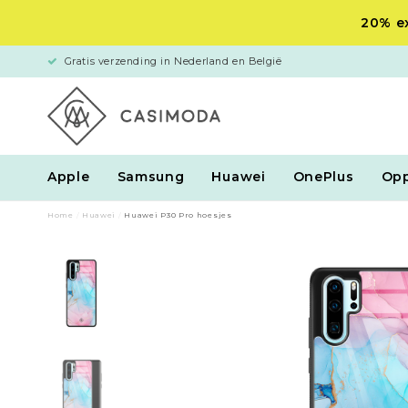
20% ex
Gratis verzending in Nederland en België
Apple
Samsung
Huawei
OnePlus
Op
Home
/
Huawei
/
Huawei P30 Pro hoesjes