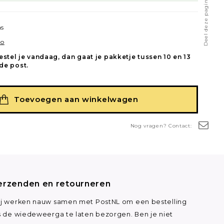
Deel deze pagina
as
ro
estel je vandaag, dan gaat je pakketje tussen 10 en 13
de post.
Toevoegen aan winkelwagen
Nog vragen? Contact:
erzenden en retourneren
j werken nauw samen met PostNL om een bestelling
s de wiedeweerga te laten bezorgen. Ben je niet