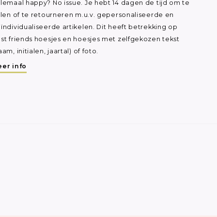
lemaal happy? No issue. Je hebt 14 dagen de tijd om te
ilen of te retourneren m.u.v. gepersonaliseerde en
ïndividualiseerde artikelen. Dit heeft betrekking op
st friends hoesjes en hoesjes met zelfgekozen tekst
aam, initialen, jaartal) of foto.
er info