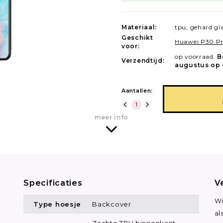
Materiaal:
tpu, gehard gl
Geschikt
Huawei P30 P
voor:
op voorraad.
B
Verzendtijd:
augustus op 
Aantallen:
meer info
Specificaties
V
Wi
Type hoesje
Backcover
al
Zachte TPU binnenkant