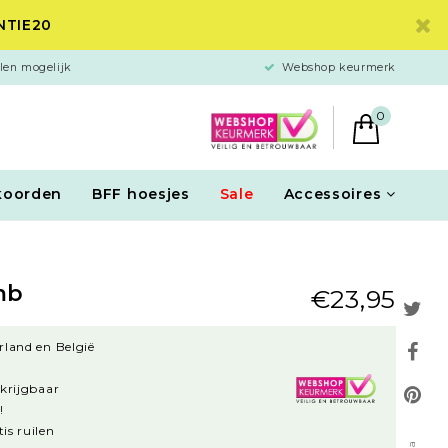
ANTIE20
len mogelijk
Webshop keurmerk
0
koorden
BFF hoesjes
Sale
Accessoires
mb
€23,95
rland en België
rkrijgbaar
!
is ruilen