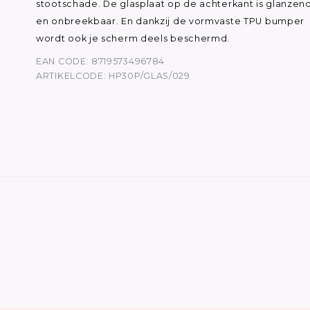
stootschade. De glasplaat op de achterkant is glanzen
en onbreekbaar. En dankzij de vormvaste TPU bumper
wordt ook je scherm deels beschermd.
EAN CODE: 8719573496784
ARTIKELCODE: HP30P/GLAS/029