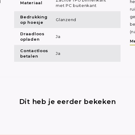
d
he
Materiaal
met PC buitenkant
ru
Bedrukking
ge
Glanzend
op hoesje
be
(n
Draadloos
Ja
opladen
Me
Contactloos
Ja
betalen
Dit heb je eerder bekeken