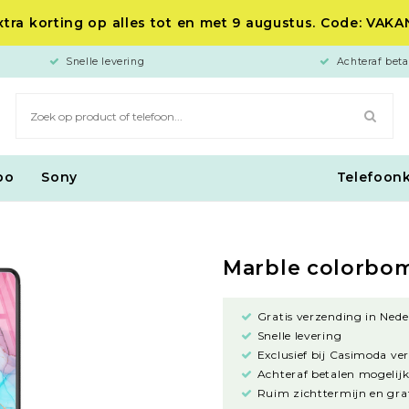
tra korting op alles tot en met 9 augustus. Code: VAK
Snelle levering
Achteraf beta
po
Sony
Telefoon
Marble colorbo
Gratis verzending in Nede
Snelle levering
Exclusief bij Casimoda ve
Achteraf betalen mogelijk
Ruim zichttermijn en grat