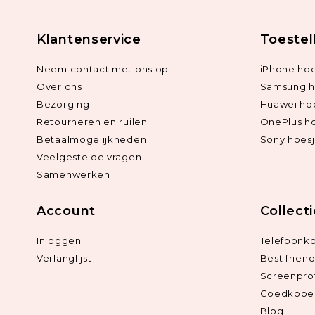
Klantenservice
Toestel
Neem contact met ons op
iPhone hoe
Over ons
Samsung h
Bezorging
Huawei ho
Retourneren en ruilen
OnePlus h
Betaalmogelijkheden
Sony hoes
Veelgestelde vragen
Samenwerken
Account
Collect
Inloggen
Telefoonk
Verlanglijst
Best frien
Screenpro
Goedkope 
Blog