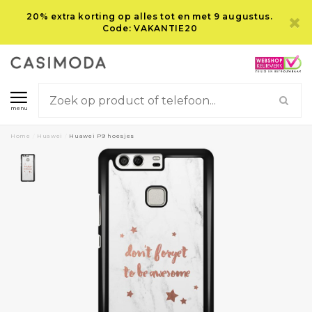
20% extra korting op alles tot en met 9 augustus.
Code: VAKANTIE20
menu
Home
/
Huawei
/
Huawei P9 hoesjes