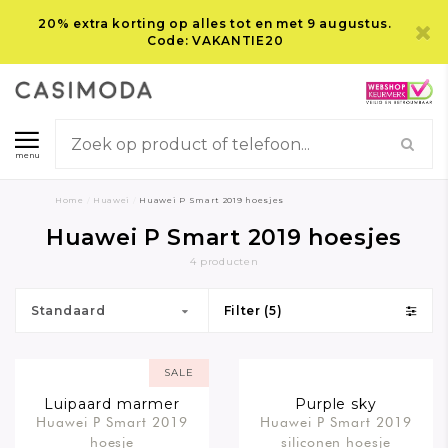
20% extra korting op alles tot en met 9 augustus.
Code: VAKANTIE20
menu
Home
/
Huawei
/
Huawei P Smart 2019 hoesjes
Huawei P Smart 2019 hoesjes
4 producten
Standaard
Filter (5)
SALE
Luipaard marmer
Purple sky
Huawei P Smart 2019
Huawei P Smart 2019
mint
hoesje
siliconen hoesje