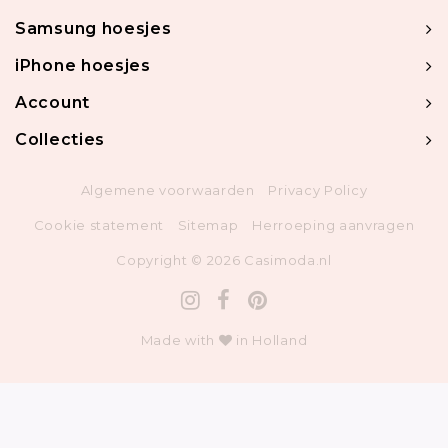
Samsung hoesjes
iPhone hoesjes
Account
Collecties
Algemene voorwaarden
Privacy Policy
Cookie statement
Sitemap
Herroeping aanvragen
Copyright © 2026 Casimoda.nl
Made with
in Holland