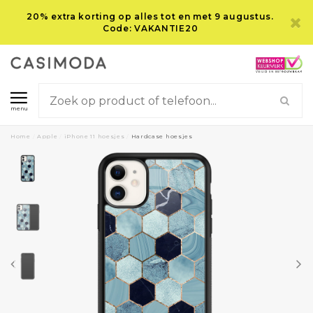
20% extra korting op alles tot en met 9 augustus.
Code: VAKANTIE20
menu
Home
/
Apple
/
iPhone 11 hoesjes
/
Hardcase hoesjes