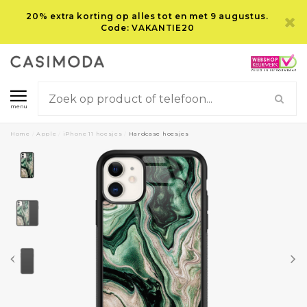
20% extra korting op alles tot en met 9 augustus.
Code: VAKANTIE20
menu
Home
/
Apple
/
iPhone 11 hoesjes
/
Hardcase hoesjes