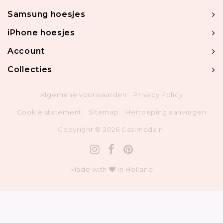
Samsung hoesjes
iPhone hoesjes
Account
Collecties
Algemene voorwaarden
Privacy Policy
Cookie statement
Sitemap
Herroeping aanvragen
Copyright © 2026 Casimoda.nl
Made with
in Holland