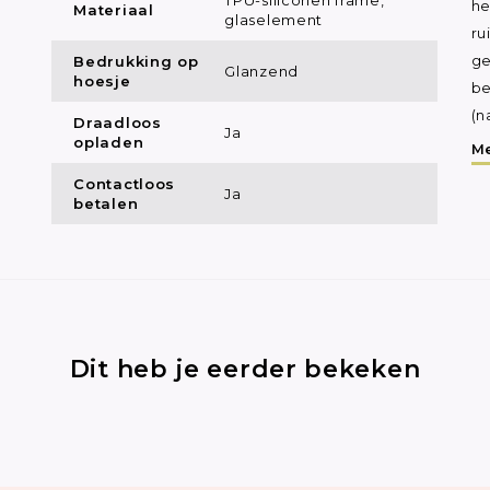
he
Materiaal
glaselement
ru
Bedrukking op
ge
Glanzend
hoesje
be
(n
Draadloos
Ja
opladen
Me
Contactloos
Ja
betalen
Dit heb je eerder bekeken