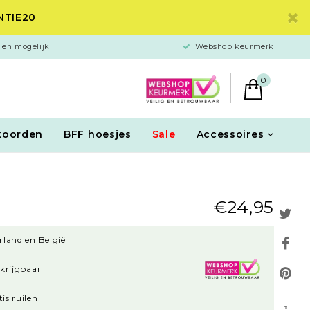
ANTIE20
len mogelijk
Webshop keurmerk
0
koorden
BFF hoesjes
Sale
Accessoires
€24,95
rland en België
rkrijgbaar
!
is ruilen