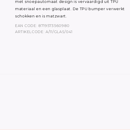
met snoepautomaat design is vervaardigd uit TPU
materiaal en een glasplaat. De TPU bumper verwerkt
schokken en is matzwart.
EAN CODE: 8719573560980
ARTIKELCODE: A/11/GLAS/041