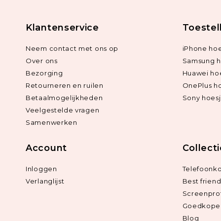
Klantenservice
Toestel
Neem contact met ons op
iPhone hoe
Over ons
Samsung h
Bezorging
Huawei ho
Retourneren en ruilen
OnePlus h
Betaalmogelijkheden
Sony hoes
Veelgestelde vragen
Samenwerken
Account
Collect
Inloggen
Telefoonk
Verlanglijst
Best frien
Screenpro
Goedkope 
Blog