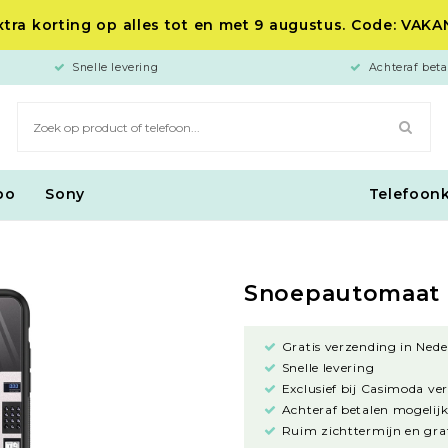
tra korting op alles tot en met 9 augustus. Code: VAK
Snelle levering
Achteraf beta
po
Sony
Telefoon
Snoepautomaat
Gratis verzending in Nede
Snelle levering
Exclusief bij Casimoda ve
Achteraf betalen mogelijk
Ruim zichttermijn en grat