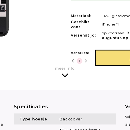
Materiaal:
TPU, glaselem
Geschikt
iPhone 11
voor:
op voorraad.
B
Verzendtijd:
augustus op 
Aantallen:
meer info
Specificaties
V
Wi
Type hoesje
Backcover
je
al
TPU-siliconen frame,