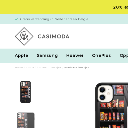
20% ex
Gratis verzending in Nederland en België
Apple
Samsung
Huawei
OnePlus
Op
Home
/
Apple
/
iPhone 11 hoesjes
/
Hardcase hoesjes