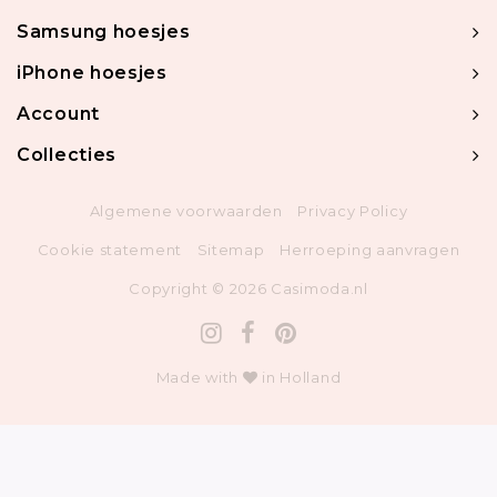
Samsung hoesjes
iPhone hoesjes
Account
Collecties
Algemene voorwaarden
Privacy Policy
Cookie statement
Sitemap
Herroeping aanvragen
Copyright © 2026 Casimoda.nl
Made with
in Holland