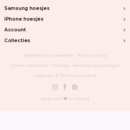
Samsung hoesjes
iPhone hoesjes
Account
Collecties
Algemene voorwaarden
Privacy Policy
Cookie statement
Sitemap
Herroeping aanvragen
Copyright © 2026 Casimoda.nl
Made with
in Holland