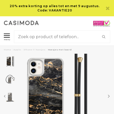
20% extra korting op alles tot en met 9 augustus.
Code: VAKANTIE20
menu
Home
/
Apple
/
iPhone 11 hoesjes
/
Hoesjes met koord