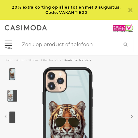
20% extra korting op alles tot en met 9 augustus.
Code: VAKANTIE20
menu
Home
/
Apple
/
iPhone 11 Pro hoesjes
/
Hardcase hoesjes