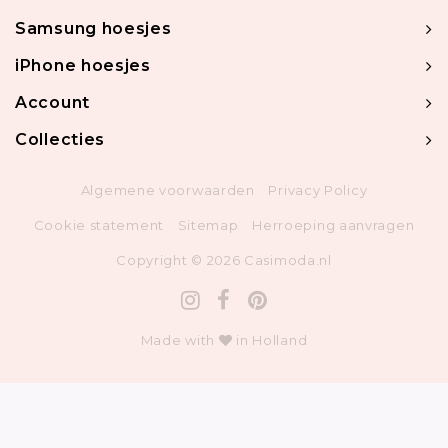
Samsung hoesjes
iPhone hoesjes
Account
Collecties
Algemene voorwaarden
Privacy Policy
Cookie statement
Sitemap
Herroeping aanvragen
Copyright © 2026 Casimoda.nl
Made with
in Holland