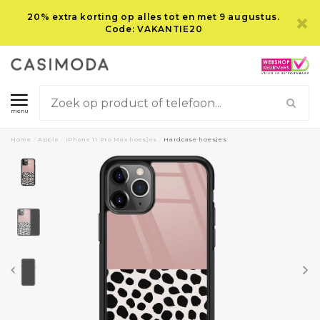
20% extra korting op alles tot en met 9 augustus.
Code: VAKANTIE20
menu
Home
/
Apple
/
iPhone 11 Pro Max hoesjes
/
Hardcase hoesjes