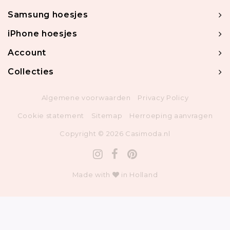
Samsung hoesjes
iPhone hoesjes
Account
Collecties
Algemene voorwaarden
Privacy Policy
Cookie statement
Sitemap
Herroeping aanvragen
Copyright © 2026 Casimoda.nl
Made with
in Holland