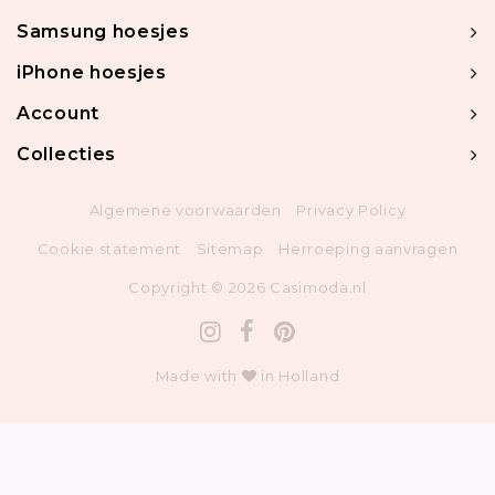
Samsung hoesjes
iPhone hoesjes
Account
Collecties
Algemene voorwaarden
Privacy Policy
Cookie statement
Sitemap
Herroeping aanvragen
Copyright © 2026 Casimoda.nl
Made with
in Holland