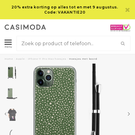
20% extra korting op alles tot en met 9 augustus.
Code: VAKANTIE20
menu
Home
/
Apple
/
iPhone 11 Pro Max hoesjes
/
Hoesjes met koord