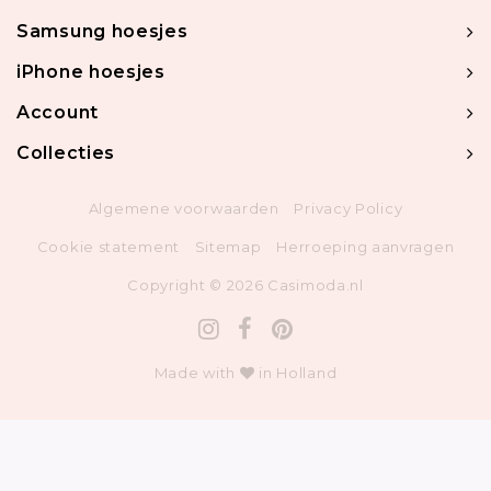
Samsung hoesjes
iPhone hoesjes
Account
Collecties
Algemene voorwaarden
Privacy Policy
Cookie statement
Sitemap
Herroeping aanvragen
Copyright © 2026 Casimoda.nl
Made with
in Holland