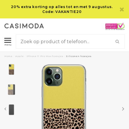
20% extra korting op alles tot en met 9 augustus.
Code: VAKANTIE20
menu
Home
/
Apple
/
iPhone 11 Pro Max hoesjes
/
Siliconen hoesjes