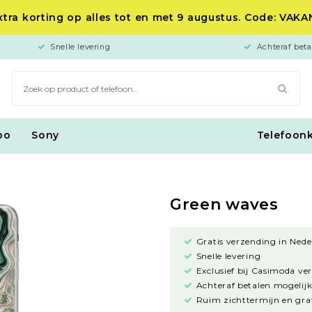
tra korting op alles tot en met 9 augustus. Code: VAK
Snelle levering
Achteraf beta
po
Sony
Telefoon
Green waves
Gratis verzending in Nede
Snelle levering
Exclusief bij Casimoda ve
Achteraf betalen mogelijk
Ruim zichttermijn en grat