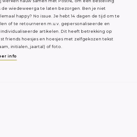
j werken nauw samen met PostNL om een bestelling
s de wiedeweerga te laten bezorgen. Ben je niet
lemaal happy? No issue. Je hebt 14 dagen de tijd om te
ilen of te retourneren m.u.v. gepersonaliseerde en
ïndividualiseerde artikelen. Dit heeft betrekking op
st friends hoesjes en hoesjes met zelfgekozen tekst
aam, initialen, jaartal) of foto.
er info