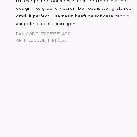
Dit knappe telefoonhoesje heeft een mooi marmer
design met groene kleuren. De hoes is stevig, slank en
omsluit perfect. Daarnaast heeft de softcase handig
aangebrachte uitsparingen.
EAN CODE: 8719573511487
ARTIKELCODE: I11PF/035