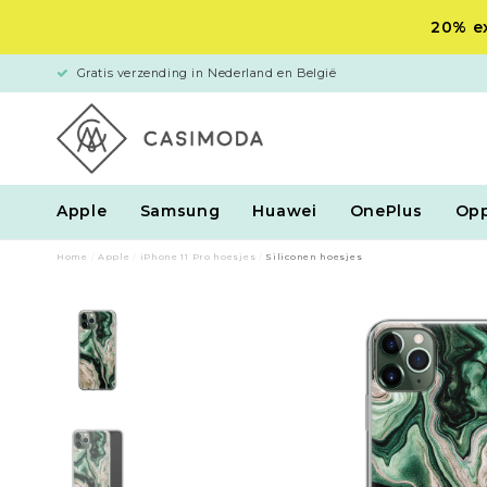
20% ex
Gratis verzending in Nederland en België
Apple
Samsung
Huawei
OnePlus
Op
Home
/
Apple
/
iPhone 11 Pro hoesjes
/
Siliconen hoesjes