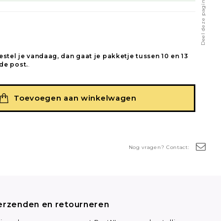
Deel deze pagina
estel je vandaag, dan gaat je pakketje tussen 10 en 13
de post.
.
Toevoegen aan winkelwagen
Nog vragen? Contact:
erzenden en retourneren