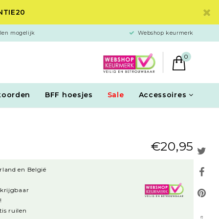
ANTIE20
len mogelijk
Webshop keurmerk
0
koorden
BFF hoesjes
Sale
Accessoires
€20,95
rland en België
rkrijgbaar
!
is ruilen