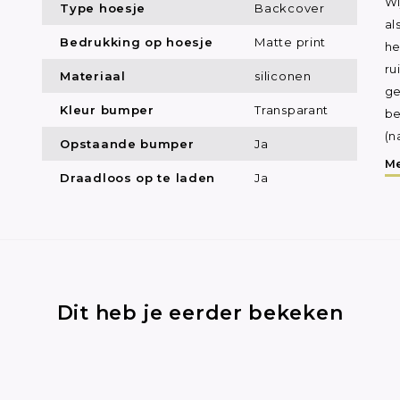
Wi
Type hoesje
Backcover
al
Bedrukking op hoesje
Matte print
he
ru
Materiaal
siliconen
ge
Kleur bumper
Transparant
be
(n
Opstaande bumper
Ja
Me
Draadloos op te laden
Ja
Dit heb je eerder bekeken