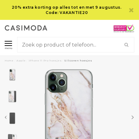
20% extra korting op alles tot en met 9 augustus.
Code: VAKANTIE20
menu
Home
/
Apple
/
iPhone 11 Pro hoesjes
/
Siliconen hoesjes