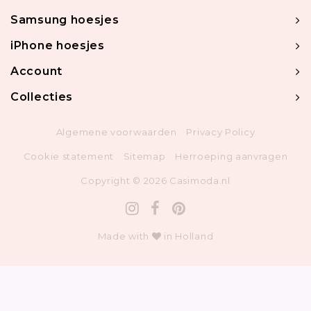
Samsung hoesjes
iPhone hoesjes
Account
Collecties
Algemene voorwaarden
Privacy Policy
Cookie statement
Sitemap
Herroeping aanvragen
Copyright © 2026 Casimoda.nl
Made with
in Holland