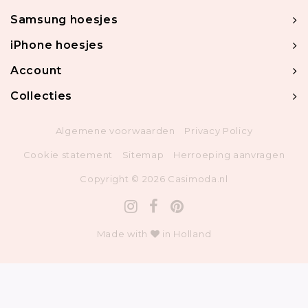
Samsung hoesjes
iPhone hoesjes
Account
Collecties
Algemene voorwaarden
Privacy Policy
Cookie statement
Sitemap
Herroeping aanvragen
Copyright © 2026 Casimoda.nl
Made with
in Holland