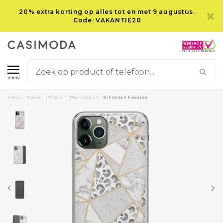
20% extra korting op alles tot en met 9 augustus.
Code: VAKANTIE20
menu
Home
/
Apple
/
iPhone 11 Pro hoesjes
/
Siliconen hoesjes