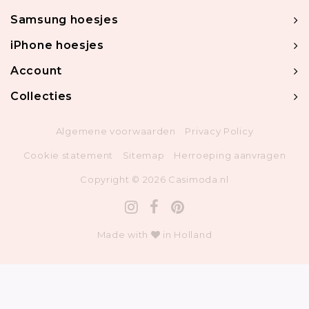
Samsung hoesjes
iPhone hoesjes
Account
Collecties
Algemene voorwaarden
Privacy Policy
Cookie statement
Sitemap
Herroeping aanvragen
Copyright © 2026 Casimoda.nl
Made with
in Holland