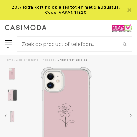
20% extra korting op alles tot en met 9 augustus.
Code: VAKANTIE20
menu
Home
/
Apple
/
iPhone 11 hoesjes
/
Shockproof hoesjes