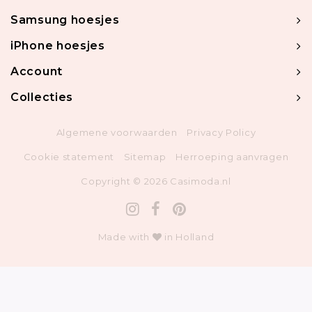
Samsung hoesjes
iPhone hoesjes
Account
Collecties
Algemene voorwaarden
Privacy Policy
Cookie statement
Sitemap
Herroeping aanvragen
Copyright © 2026 Casimoda.nl
Made with
in Holland