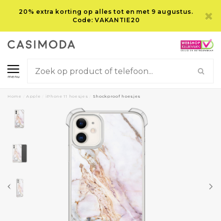
20% extra korting op alles tot en met 9 augustus.
Code: VAKANTIE20
menu
Home
/
Apple
/
iPhone 11 hoesjes
/
Shockproof hoesjes