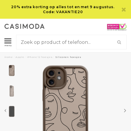
20% extra korting op alles tot en met 9 augustus.
Code: VAKANTIE20
menu
Home
/
Apple
/
iPhone 12 hoesjes
/
Siliconen hoesjes