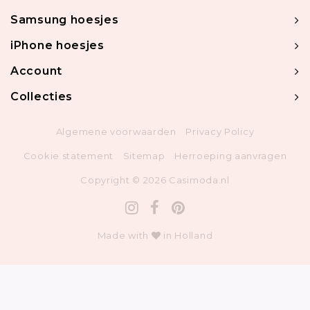
Samsung hoesjes
iPhone hoesjes
Account
Collecties
Algemene voorwaarden
Privacy Policy
Cookie statement
Sitemap
Herroeping aanvragen
Copyright © 2026 Casimoda.nl
Made with
in Holland