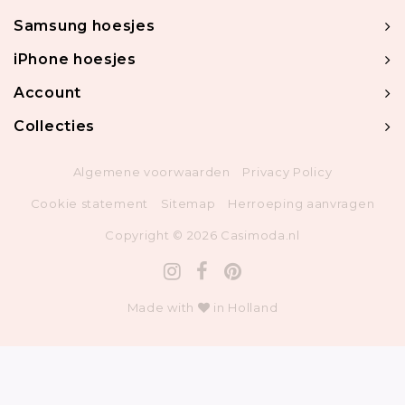
Samsung hoesjes
iPhone hoesjes
Account
Collecties
Algemene voorwaarden
Privacy Policy
Cookie statement
Sitemap
Herroeping aanvragen
Copyright © 2026 Casimoda.nl
Made with
in Holland