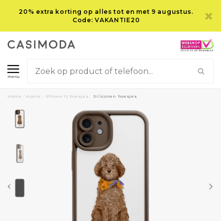
20% extra korting op alles tot en met 9 augustus.
Code: VAKANTIE20
menu
Home
/
Apple
/
iPhone 12 hoesjes
/
Siliconen hoesjes