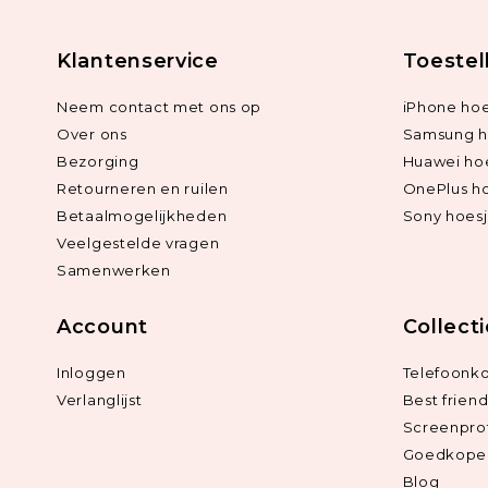
Klantenservice
Toestel
Neem contact met ons op
iPhone hoe
Over ons
Samsung h
Bezorging
Huawei ho
Retourneren en ruilen
OnePlus h
Betaalmogelijkheden
Sony hoes
Veelgestelde vragen
Samenwerken
Account
Collect
Inloggen
Telefoonk
Verlanglijst
Best frien
Screenpro
Goedkope 
Blog