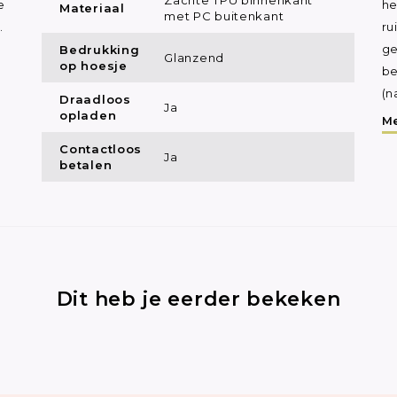
e
he
Materiaal
met PC buitenkant
.
ru
Bedrukking
ge
Glanzend
op hoesje
be
(n
Draadloos
Ja
opladen
Me
Contactloos
Ja
betalen
Dit heb je eerder bekeken