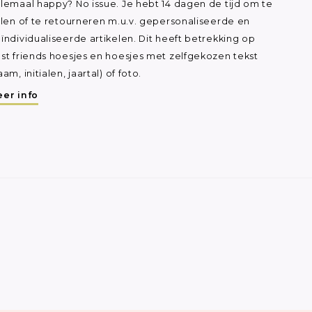
lemaal happy? No issue. Je hebt 14 dagen de tijd om te
ilen of te retourneren m.u.v. gepersonaliseerde en
ïndividualiseerde artikelen. Dit heeft betrekking op
st friends hoesjes en hoesjes met zelfgekozen tekst
aam, initialen, jaartal) of foto.
er info