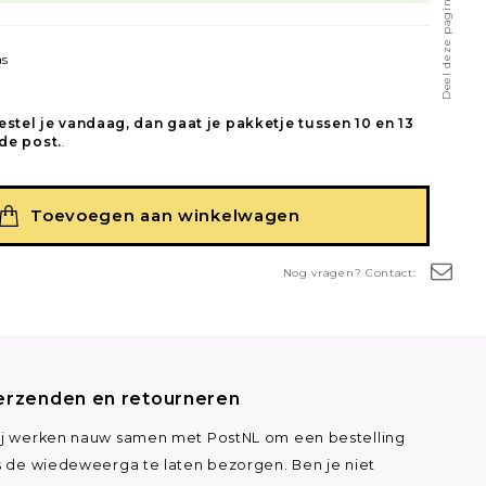
Deel deze pagina
as
estel je vandaag, dan gaat je pakketje tussen 10 en 13
de post.
.
Toevoegen aan winkelwagen
Nog vragen? Contact:
erzenden en retourneren
j werken nauw samen met PostNL om een bestelling
s de wiedeweerga te laten bezorgen. Ben je niet