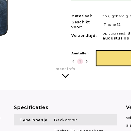
Materiaal:
tpu, gehard gl
Geschikt
iPhone 12
voor:
op voorraad.
B
Verzendtijd:
augustus op 
Aantallen:
meer info
Specificaties
V
s
Wi
Type hoesje
Backcover
al
Zachte TPU binnenkant