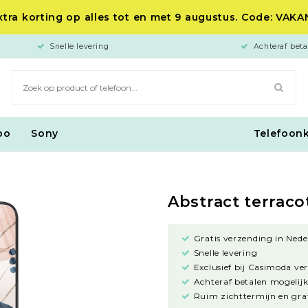
tra korting op alles tot en met 9 augustus. Code: VAK
Snelle levering
Achteraf beta
po
Sony
Telefoon
Abstract terraco
Gratis verzending in Nede
Snelle levering
Exclusief bij Casimoda ve
Achteraf betalen mogelijk
Ruim zichttermijn en grat