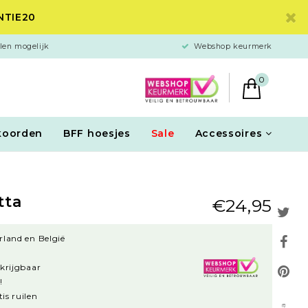
ANTIE20
len mogelijk
Webshop keurmerk
0
koorden
BFF hoesjes
Sale
Accessoires
tta
€24,95
rland en België
rkrijgbaar
!
is ruilen