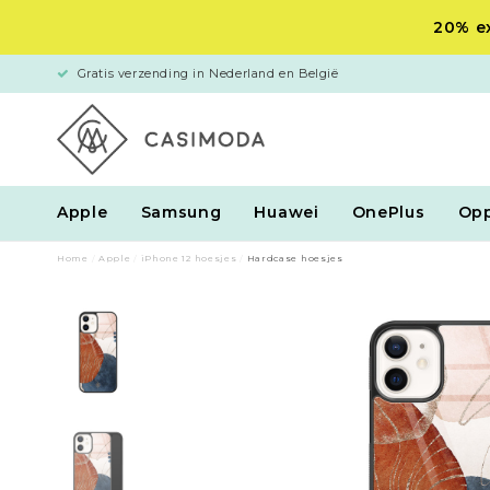
20% ex
Gratis verzending in Nederland en België
Apple
Samsung
Huawei
OnePlus
Op
Home
/
Apple
/
iPhone 12 hoesjes
/
Hardcase hoesjes