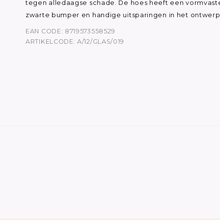
tegen alledaagse schade. De hoes heeft een vormvast
zwarte bumper en handige uitsparingen in het ontwerp
EAN CODE: 8719573558529
ARTIKELCODE: A/12/GLAS/019