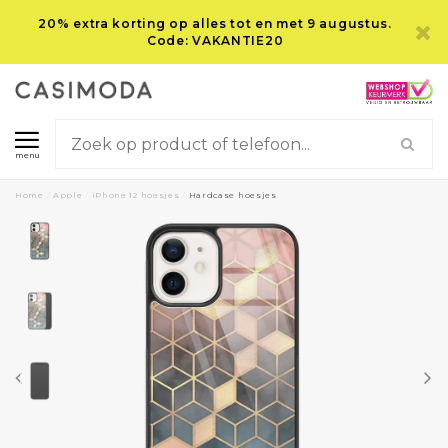
20% extra korting op alles tot en met 9 augustus.
Code: VAKANTIE20
menu
Home
/
Apple
/
iPhone 12 hoesjes
/
Hardcase hoesjes