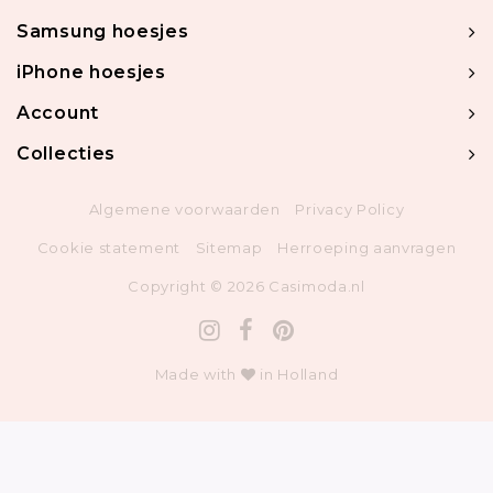
Samsung hoesjes
iPhone hoesjes
Account
Collecties
Algemene voorwaarden
Privacy Policy
Cookie statement
Sitemap
Herroeping aanvragen
Copyright © 2026 Casimoda.nl
Made with
in Holland