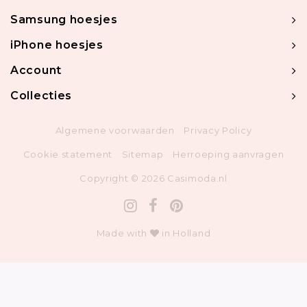
Samsung hoesjes
iPhone hoesjes
Account
Collecties
Algemene voorwaarden
Privacy Policy
Cookie statement
Sitemap
Herroeping aanvragen
Copyright © 2026 Casimoda.nl
Made with
in Holland