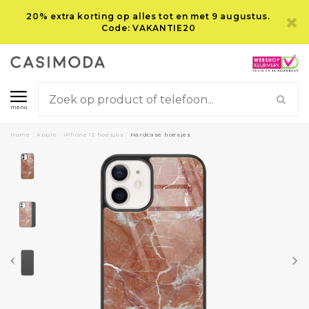
20% extra korting op alles tot en met 9 augustus.
Code: VAKANTIE20
menu
Home
/
Apple
/
iPhone 12 hoesjes
/
Hardcase hoesjes