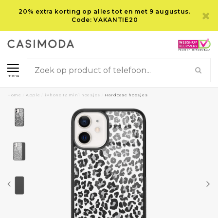
20% extra korting op alles tot en met 9 augustus.
Code: VAKANTIE20
menu
Home
/
Apple
/
iPhone 12 mini hoesjes
/
Hardcase hoesjes