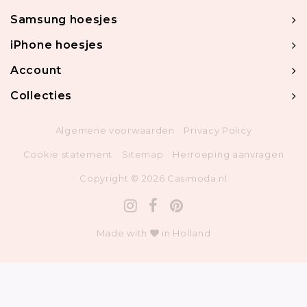
Samsung hoesjes
iPhone hoesjes
Account
Collecties
Algemene voorwaarden
Privacy Policy
Cookie statement
Sitemap
Herroeping aanvragen
Copyright © 2026 Casimoda.nl
Made with
in Holland