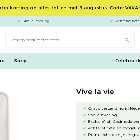
tra korting op alles tot en met 9 augustus. Code: VAK
Snelle levering
Achteraf beta
po
Sony
Telefoon
Vive la vie
Gratis verzending in Nede
Snelle levering
Exclusief bij Casimoda ve
Achteraf betalen mogelijk
Ruim zichttermijn en grat