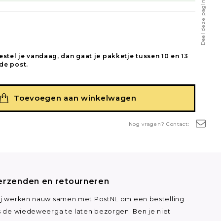
Deel deze pagina
estel je vandaag, dan gaat je pakketje tussen 10 en 13
de post.
Toevoegen aan winkelwagen
Nog vragen? Contact:
erzenden en retourneren
j werken nauw samen met PostNL om een bestelling
s de wiedeweerga te laten bezorgen. Ben je niet