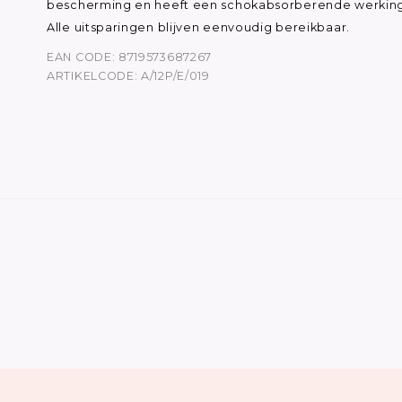
bescherming en heeft een schokabsorberende werking
Alle uitsparingen blijven eenvoudig bereikbaar.
EAN CODE: 8719573687267
ARTIKELCODE: A/12P/E/019