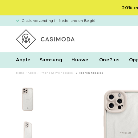
20% ex
Gratis verzending in Nederland en België
Apple
Samsung
Huawei
OnePlus
Op
Home
/
Apple
/
iPhone 12 Pro hoesjes
/
Siliconen hoesjes