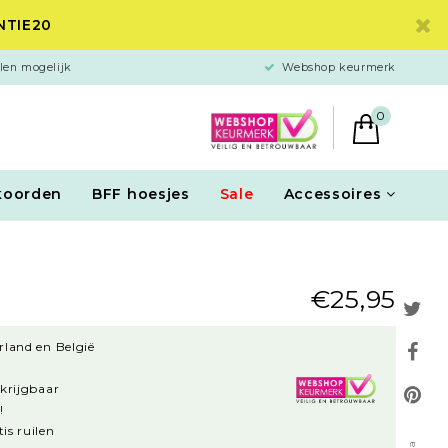
ANTIE20
len mogelijk
Webshop keurmerk
0
koorden
BFF hoesjes
Sale
Accessoires
€25,95
rland en België
rkrijgbaar
!
is ruilen