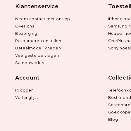
Klantenservice
Toestel
Neem contact met ons op
iPhone hoe
Over ons
Samsung h
Bezorging
Huawei ho
Retourneren en ruilen
OnePlus h
Betaalmogelijkheden
Sony hoes
Veelgestelde vragen
Samenwerken
Account
Collect
Inloggen
Telefoonk
Verlanglijst
Best frien
Screenpro
Goedkope 
Blog