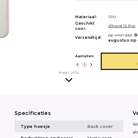
Materiaal:
TPU
Geschikt
iPhone 12 Pro
voor:
op voorraad.
B
Verzendtijd:
augustus op 
Aantallen:
meer info
Specificaties
V
Wi
Type hoesje
Back cover
al
Bedrukking op hoesje
Matte print