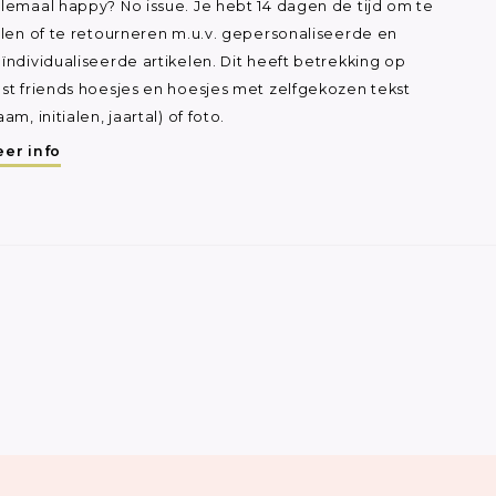
lemaal happy? No issue. Je hebt 14 dagen de tijd om te
ilen of te retourneren m.u.v. gepersonaliseerde en
ïndividualiseerde artikelen. Dit heeft betrekking op
st friends hoesjes en hoesjes met zelfgekozen tekst
aam, initialen, jaartal) of foto.
er info