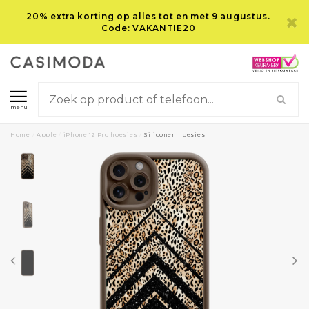
20% extra korting op alles tot en met 9 augustus.
Code: VAKANTIE20
menu
Home
/
Apple
/
iPhone 12 Pro hoesjes
/
Siliconen hoesjes