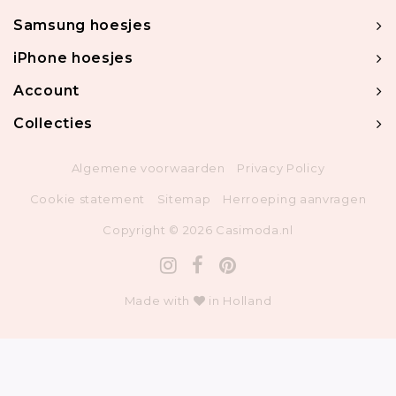
Samsung hoesjes
iPhone hoesjes
Account
Collecties
Algemene voorwaarden
Privacy Policy
Cookie statement
Sitemap
Herroeping aanvragen
Copyright © 2026 Casimoda.nl
Made with
in Holland