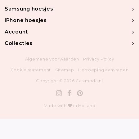
Samsung hoesjes
iPhone hoesjes
Account
Collecties
Algemene voorwaarden
Privacy Policy
Cookie statement
Sitemap
Herroeping aanvragen
Copyright © 2026 Casimoda.nl
Made with
in Holland