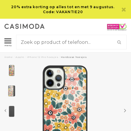
20% extra korting op alles tot en met 9 augustus.
Code: VAKANTIE20
menu
Home
/
Apple
/
iPhone 12 Pro hoesjes
/
Hardcase hoesjes