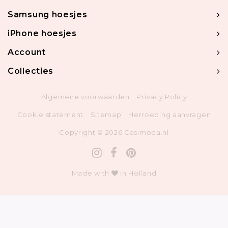
Samsung hoesjes
iPhone hoesjes
Account
Collecties
Algemene voorwaarden
Privacy Policy
Cookie statement
Sitemap
Herroeping aanvragen
Copyright © 2026 Casimoda.nl
Made with
in Holland