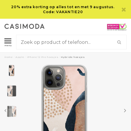
20% extra korting op alles tot en met 9 augustus.
Code: VAKANTIE20
menu
Home
/
Apple
/
iPhone 12 Pro hoesjes
/
Hybride hoesjes